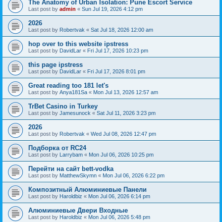
The Anatomy of Urban Isolation: Pune Escort Service
Last post by
admin
«
Sun Jul 19, 2026 4:12 pm
2026
Last post by
Robertvak
«
Sat Jul 18, 2026 12:00 am
hop over to this website ipstress
Last post by
DavidLar
«
Fri Jul 17, 2026 10:23 pm
this page ipstress
Last post by
DavidLar
«
Fri Jul 17, 2026 8:01 pm
Great reading too 181 let's
Last post by
Anya181Sa
«
Mon Jul 13, 2026 12:57 am
TrBet Casino in Turkey
Last post by
Jamesunock
«
Sat Jul 11, 2026 3:23 pm
2026
Last post by
Robertvak
«
Wed Jul 08, 2026 12:47 pm
Подборка от RC24
Last post by
Larrybam
«
Mon Jul 06, 2026 10:25 pm
Перейти на сайт bett-vodka
Last post by
MatthewSkymn
«
Mon Jul 06, 2026 6:22 pm
Композитный Алюминиевые Панели
Last post by
Haroldbiz
«
Mon Jul 06, 2026 6:14 pm
Алюминиевые Двери Входные
Last post by
Haroldbiz
«
Mon Jul 06, 2026 5:48 pm