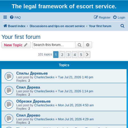
The legal framework of escort service.
FAQ
Register
Login
S
Board index
Discussions and tips on escort service
Your first forum
e
Your first forum
a
Search
Advanced search
New Topic
r
c
1
2
3
4
5
Next
101 topics
h
Topics
Спилы Деревьев
Last post by
CharlesSwoks
«
Tue Jul 21, 2026 1:40 pm
Replies:
2
Спил Дерева
Last post by
CharlesSwoks
«
Tue Jul 21, 2026 1:14 pm
Replies:
2
Обрезки Деревьев
Last post by
CharlesSwoks
«
Mon Jul 20, 2026 4:50 am
Replies:
2
Спил Дерево
Last post by
CharlesSwoks
«
Mon Jul 20, 2026 4:29 am
Replies:
2